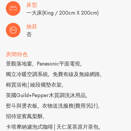
床型
一大床(King / 200cm X 200cm)
抽菸
否
房間特色
景觀落地窗
Panasonic平面電視
獨立冷暖空調系統
免費有線及無線網路
棉質浴袍│綾段襯墊衣架
英國Guild+Pepper木質調洗沐用品
熨斗與燙衣板
衣物送洗服務(費用另計)
招待迎賓鳳梨酥
卡塔摩納濾泡式咖啡│天仁茗茶原片茶包